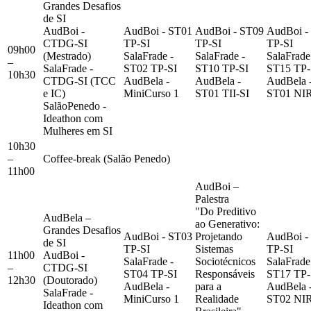
Grandes Desafios
de SI
AudBoi -
AudBoi - ST01
AudBoi - ST09
AudBoi -
CTDG-SI
TP-SI
TP-SI
TP-SI
09h00
(Mestrado)
SalaFrade -
SalaFrade -
SalaFrade
–
SalaFrade -
ST02 TP-SI
ST10 TP-SI
ST15 TP-
10h30
CTDG-SI (TCC
AudBela -
AudBela -
AudBela 
e IC)
MiniCurso 1
ST01 TII-SI
ST01 NIR
SalãoPenedo -
Ideathon com
Mulheres em SI
10h30
–
Coffee-break (Salão Penedo)
11h00
AudBoi –
Palestra
"Do Preditivo
AudBela –
ao Generativo:
Grandes Desafios
AudBoi - ST03
Projetando
AudBoi -
de SI
TP-SI
Sistemas
TP-SI
11h00
AudBoi -
SalaFrade -
Sociotécnicos
SalaFrade
–
CTDG-SI
ST04 TP-SI
Responsáveis
ST17 TP-
12h30
(Doutorado)
AudBela -
para a
AudBela 
SalaFrade -
MiniCurso 1
Realidade
ST02 NIR
Ideathon com