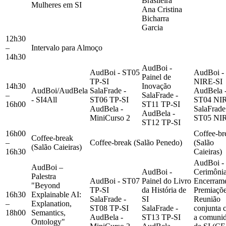
Brasileira"
Mulheres em SI
Ana Cristina
Bicharra
Garcia
12h30
–
Intervalo para Almoço
14h30
AudBoi -
AudBoi - ST05
AudBoi -
Painel de
TP-SI
NIRE-SI
14h30
Inovação
AudBoi/AudBela
SalaFrade -
AudBela 
–
SalaFrade -
- SI4All
ST06 TP-SI
ST04 NIR
16h00
ST11 TP-SI
AudBela -
SalaFrade
AudBela -
MiniCurso 2
ST05 NIR
ST12 TP-SI
16h00
Coffee-br
Coffee-break
–
Coffee-break (Salão Penedo)
(Salão
(Salão Caieiras)
16h30
Caieiras)
AudBoi -
AudBoi –
AudBoi -
Cerimônia
Palestra
AudBoi - ST07
Painel do Livro
Encerrame
"Beyond
TP-SI
da História de
Premiaçõe
16h30
Explainable AI:
SalaFrade -
SI
Reunião
–
Explanation,
ST08 TP-SI
SalaFrade -
conjunta 
18h00
Semantics,
AudBela -
ST13 TP-SI
a comuni
Ontology"