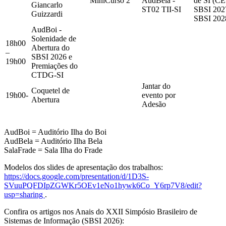
MiniCurso 2
AudBela -
de SI (CE
Giancarlo
ST02 TII-SI
SBSI 202
Guizzardi
SBSI 202
AudBoi -
Solenidade de
18h00
Abertura do
–
SBSI 2026 e
19h00
Premiações do
CTDG-SI
Jantar do
Coquetel de
19h00-
evento por
Abertura
Adesão
AudBoi = Auditório Ilha do Boi
AudBela = Auditório Ilha Bela
SalaFrade = Sala Ilha do Frade
Modelos dos slides de apresentação dos trabalhos:
https://docs.google.com/presentation/d/1D3S-
SVuuPQFDIpZGWKr5OEv1eNo1hywk6Co_Y6rp7V8/edit?
usp=sharing
.
Confira os artigos nos Anais do XXII Simpósio Brasileiro de
Sistemas de Informação (SBSI 2026):