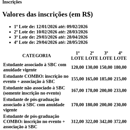
Inscrições
Valores das inscrições (em R$)
1º Lote de: 12/01/2026 até: 09/02/2026
2º Lote de: 10/02/2026 até: 28/03/2026
3º Lote de: 29/03/2026 até: 28/04/2026
4º Lote de: 29/04/2026 até: 28/05/2026
1º
2º
3º
4º
CATEGORIA
LOTE
LOTE
LOTE
LOTE
Estudante
associado à SBC com
120,00
130,00
150,00
180,00
anuidade vigente
Estudante
COMBO: inscrição no
155,00
165,00
185,00
215,00
evento + associação à SBC
Estudante
não associado à SBC
167,00
178,00
200,00
233,00
(somente inscrição no evento)
Estudante de pós-graduação
associado à SBC com anuidade
170,00
180,00
200,00
230,00
vigente
Estudante de pós-graduação
COMBO: inscrição no evento +
312,00
322,00
342,00
372,00
associação à SBC