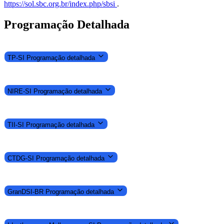
https://sol.sbc.org.br/index.php/sbsi
.
Programação Detalhada
TP-SI
Programação detalhada
NIRE-SI
Programação detalhada
TII-SI
Programação detalhada
CTDG-SI
Programação detalhada
GranDSI-BR
Programação detalhada